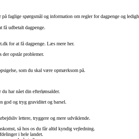
var på faglige spørgsmål og information om regler for dagpenge og ledig
t få udbetalt dagpenge.
et.dk for at få dagpenge. Læs mere her.
s der opstår problemer.
 opsigelse, som du skal være opmærksom på.
r du har nået din efterlønsalder.
n god og tryg graviditet og barsel.
bejdsliv lettere, tryggere og mere udviklende.
nskomst, så hos os du får altid kyndig vejledning.
fdelinger i hele landet.