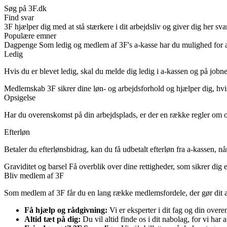
Søg på 3F.dk
Find svar
3F hjælper dig med at stå stærkere i dit arbejdsliv og giver dig her s
Populære emner
Dagpenge
Som ledig og medlem af 3F's a-kasse har du mulighed for a
Ledig
Hvis du er blevet ledig, skal du melde dig ledig i a-kassen og på jobn
Medlemskab
3F sikrer dine løn- og arbejdsforhold og hjælper dig, hvi
Opsigelse
Har du overenskomst på din arbejdsplads, er der en række regler om
Efterløn
Betaler du efterlønsbidrag, kan du få udbetalt efterløn fra a-kassen, nå
Graviditet og barsel
Få overblik over dine rettigheder, som sikrer dig e
Bliv medlem af 3F
Som medlem af 3F får du en lang række medlemsfordele, der gør dit ar
Få hjælp og rådgivning:
Vi er eksperter i dit fag og din overe
Altid tæt på dig:
Du vil altid finde os i dit nabolag, for vi har a