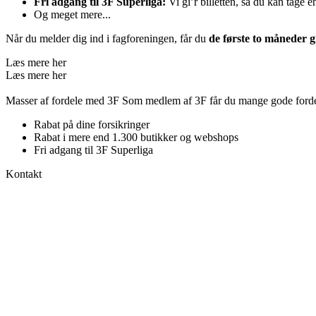
Fri adgang til 3F Superliga:
Vi gi’r billetten, så du kan tage 
Og meget mere...
Når du melder dig ind i fagforeningen, får du
de første to måneder gr
Læs mere her
Læs mere her
Masser af fordele med 3F
Som medlem af 3F får du mange gode fordel
Rabat på dine forsikringer
Rabat i mere end 1.300 butikker og webshops
Fri adgang til 3F Superliga
Kontakt