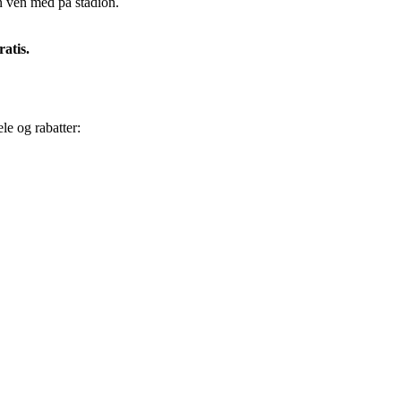
en ven med på stadion.
atis.
e og rabatter: